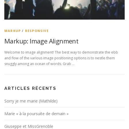
MARKUP
/
RESPONSIVE
Markup: Image Alignment
Welcome to image alignment! The best way to demonstrate the ebb
and flow of the various image positioning options is to nestle them
snuggly among an ocean of words. Grab …
ARTICLES RÉCENTS
Sorry je me marie (Mathilde)
Marie « à la poursuite de demain »
Giuseppe et MissGrenoble