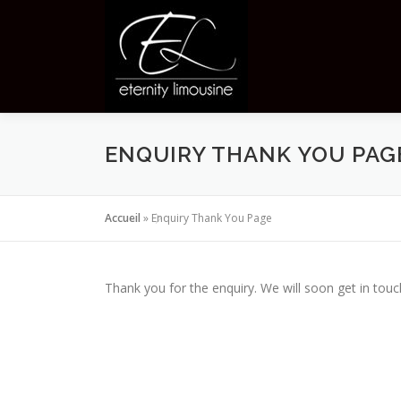
Aller
au
contenu
ENQUIRY THANK YOU PAG
Accueil
»
Enquiry Thank You Page
Thank you for the enquiry. We will soon get in touc