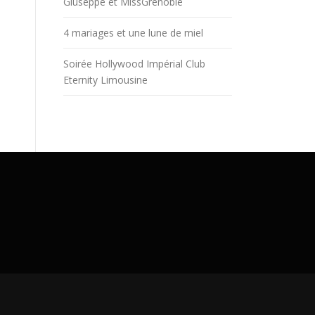
Giuseppe et MissGrenoble
4 mariages et une lune de miel
Soirée Hollywood Impérial Club
Eternity Limousine